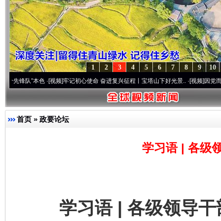
1
2
3
4
5
6
7
8
9
10
”本色
·[视频]
牢记初心使命 奋进复兴征程丨宝塔山下好光景..
·[视频]
因党而生 为党而战
首页
»
政要论坛
学习语 | 各
学习语 | 各级领导干