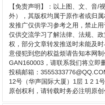
【免责声明】：以上图、文、音/
外），其版权均属于原作者或归属
发推广仅供学习参考之用，禁止用
东山县通报“牛蛙产品抗生素超标问题”
法
仅供交流学习了解法律、法规、政
权，部分文章转发推送时未能及时
意侵犯到您的权益烦请告知本网制作采编
GAN160003，请联系我们将立即删
投稿邮箱：3555333776@QQ
12号（华声国际大厦）1层 1 2
千年窑火 生生不息
一
原创权利，请转载时务必注明原创作