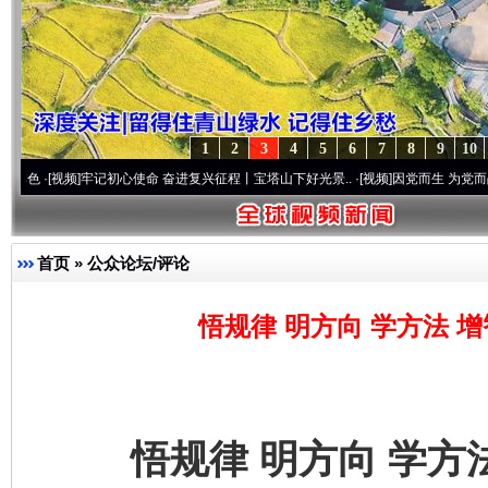
1
2
3
4
5
6
7
8
9
10
]
牢记初心使命 奋进复兴征程丨宝塔山下好光景..
·[视频]
因党而生 为党而战——百年“纪
首页
»
公众论坛/评论
悟规律 明方向 学方法 
悟规律 明方向 学方法 