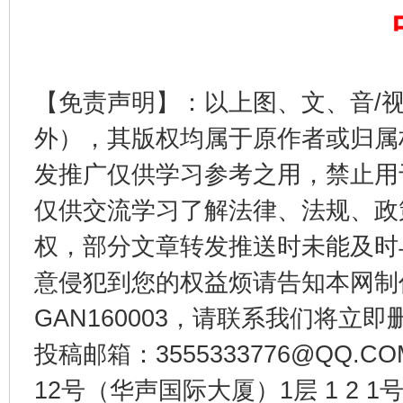
东山县通报“牛蛙产品抗生素超标问题”
法
【免责声明】：以上图、文、音/
外），其版权均属于原作者或归属
发推广仅供学习参考之用，禁止用
仅供交流学习了解法律、法规、政
权，部分文章转发推送时未能及时
意侵犯到您的权益烦请告知本网制作采编
千年窑火 生生不息
一
GAN160003，请联系我们将立即删
投稿邮箱：3555333776@QQ
12号（华声国际大厦）1层 1 2