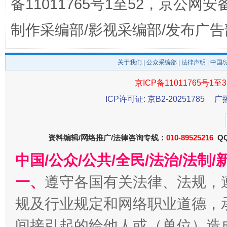
备11011765号1至52，京公网安备：
东山县通报“牛蛙产品抗生素超标问题”
法
制作采编部/影视采编部/发布广告
关于我们
|
公众采编部
|
法律声明
| 中国
京ICP备11011765号1至3
ICP许可证: 京B2-20251785
广
资料编辑/网络推广/法律咨询专线：
010-89525216
QQ
千年窑火 生生不息
一
中国/公众/公共/全民/法治/法
一、
遵守各国有关法律、法规，
规及行业规定和网络职业道德，
间接引起的给他人或（单位）造