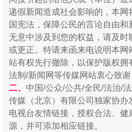
递假新闻造成社会影响的，本网
国宪法，保障公民的言论自由和
揭开“小金库”的免责幌子
无意中涉及到您的权益，请及时
或更正。特请来函来电说明本网
站有权先行撤除，以保护版权拥有者
法制/新闻网等传媒网站衷心致谢
二、
中国/公众/公共/全民/法治
传媒（北京）有限公司独家协办
受贿1.44亿！段成刚被判无期
从幼儿
电视台友情链接，授权合法、健
源，并可添加相应链接。