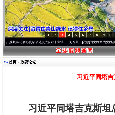
1
2
3
4
5
6
7
8
9
10
牢记初心使命 奋进复兴征程丨宝塔山下好光景..
·[视频]
因党而生 为党而战——百年“纪”
首页
»
政要论坛
习近平同塔吉
习近平同塔吉克斯坦总