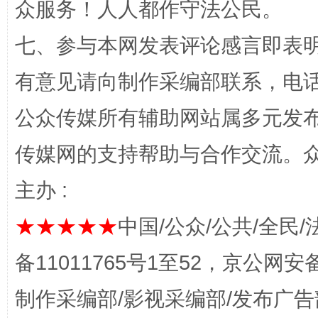
众服务！人人都作守法公民。
一颗心始终滚烫
还
七、参与本网发表评论感言即表明
有意见请向制作采编部联系，电话：0
公众传媒所有辅助网站属多元发
传媒网的支持帮助与合作交流。
主办 :
完善运行机制助力责任有效落实
行
★★★★★
中国/公众/公共/全民/
备11011765号1至52，京公网安备：
制作采编部/影视采编部/发布广告