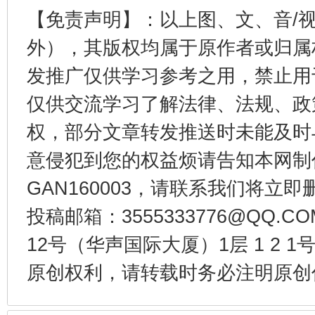
【免责声明】：以上图、文、音/
外），其版权均属于原作者或归属
发推广仅供学习参考之用，禁止用
法徽映军营 权益有保障
让
仅供交流学习了解法律、法规、政
权，部分文章转发推送时未能及时
意侵犯到您的权益烦请告知本网制作采编
GAN160003，请联系我们将立即删
投稿邮箱：3555333776@QQ
12号（华声国际大厦）1层 1 2
原创权利，请转载时务必注明原创作
一批国家标准开始实施
从