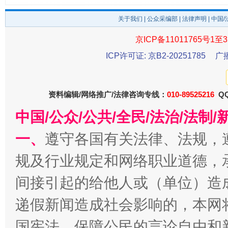
关于我们
|
公众采编部
|
法律声明
| 中国
京ICP备11011765号1至3
法徽映军营 权益有保障
让
ICP许可证: 京B2-20251785
广
资料编辑/网络推广/法律咨询专线：
010-89525216
QQ
中国/公众/公共/全民/法治/法
一、
遵守各国有关法律、法规，
规及行业规定和网络职业道德，
间接引起的给他人或（单位）造
一批国家标准开始实施
从
递假新闻造成社会影响的，本网
国宪法，保障公民的言论自由和