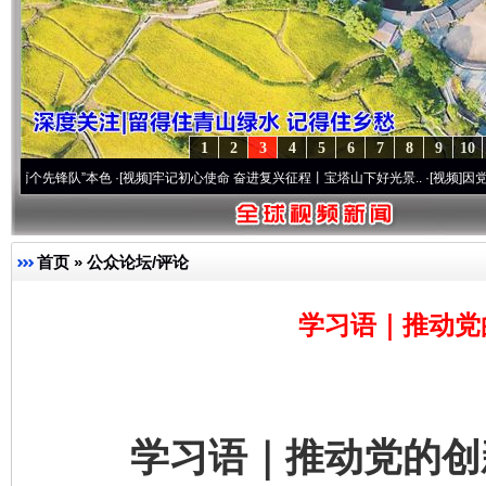
1
2
3
4
5
6
7
8
9
10
队”本色
·[视频]
牢记初心使命 奋进复兴征程丨宝塔山下好光景..
·[视频]
因党而生 为党而
首页
»
公众论坛/评论
学习语｜推动党
学习语｜推动党的创新